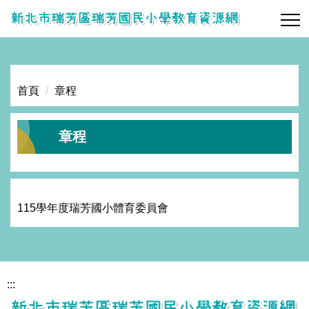
跳
到
主
要
內
首頁
章程
容
區
章程
115學年度瑞芳國小體育委員會
:::