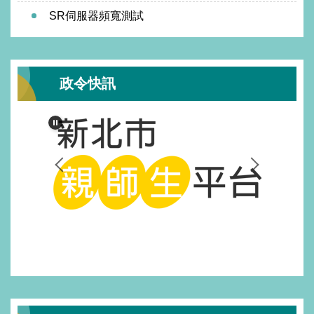
SR伺服器頻寬測試
政令快訊