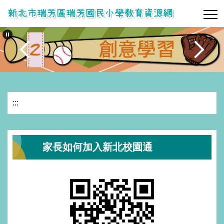
跳
到
主
要
內
容
區
:::
家長如何加入新北校園通